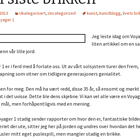
 2013
Ukategorisert
,
Uncategorized
kunst
,
kunstblogg
,
livets br
yager 1
Je
g leste idag om Voya
liten artikkel om en sak
nn vår lille jord.
 1 er i ferd med å forlate oss. Ut av vårt solsystem turer den frem, 
kapning som vitner om tidligere generasjoners genialitet.
den for meg. Den må ha vært redd, disse 35 år, så ensomt og mørkt
t i det uvisse. Dette ble dens skjebne. Vi kan vel alle være en Voyag
n mål, men forhåpentligvis med en mening.
ager 1 stadig sender rapporter om hvor den er, fantastiske bilder
riet der ute, sitter jeg her på jorden og undres over hvordan det he
ler mitt eget puslespill, men mangler stadig en brikke.