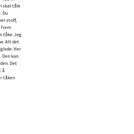
n skal tåle
t. Du
er stoff,
r frem
n tåke. Jeg
e. Alt det
 glede. Her
. Den kan
 den. Det
t å
er tåken