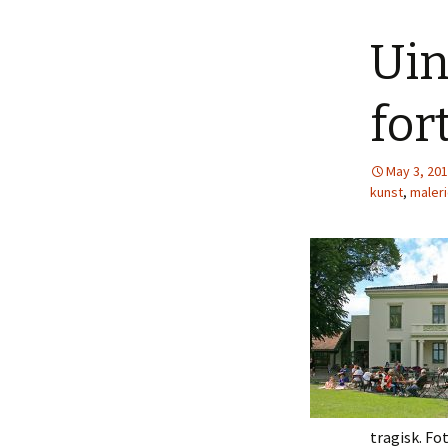
Uin
for
May 3, 20
kunst
,
maleri
tragisk. Fo