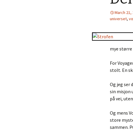
March 21,
universet
,
vo
mye større e
For Voyager
stolt. En s
Og jeg ser 
sin misjon u
på vei, ute
Og mens Voy
store myste
sammen. Pus