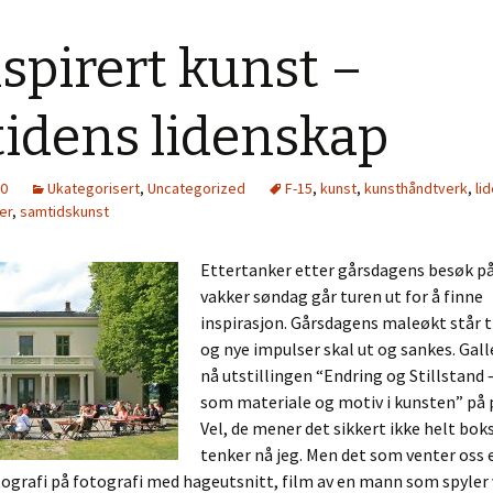
spirert kunst –
tidens lidenskap
10
Ukategorisert
,
Uncategorized
F-15
,
kunst
,
kunsthåndtverk
,
li
er
,
samtidskunst
Ettertanker etter gårsdagens besøk på
vakker søndag går turen ut for å finne
inspirasjon. Gårsdagens maleøkt står t
og nye impulser skal ut og sankes. Gall
nå utstillingen “Endring og Stillstand
som materiale og motiv i kunsten” på 
Vel, de mener det sikkert ikke helt bok
tenker nå jeg. Men det som venter oss e
tografi på fotografi med hageutsnitt, film av en mann som spyler