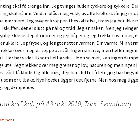
enting skal få trenge inn. Jeg tvinger huden tykkere og tykkere. De
ng skal nå inn. Vinden blåser jeg vekk, av alle krefter står jeg imo
 nærmere. Jeg svøper kroppen i beskyttelse, tross jeg har ikke m
 i skuffen, det er slutt på nål og tråd. Jeg er naken. Men jeg tvinge
nlige klede. Jeg drømmer og jeg håper og jeg trekker over meg e
t er uklart. Jeg fryser, og lengter etter varmen. Din varme. Min varm
trekker over meg et teppe av stål. Ingen smerte, men heller ingen
gt. Her har vi det liksom helt greit… Men savnet, kan ingen dempe
e ute. Jeg trekker over meg grener og løv, naturen og meningen i
s, vår blå klode. Og lille meg. Jeg har sluttet å lete, jeg har begyn
t som er tilbake. Nye høyder ligger i det fjerne. Men hos meg ligg
ygt og dempende.
pakket” kull på A3 ark, 2010, Trine Svendberg
comment