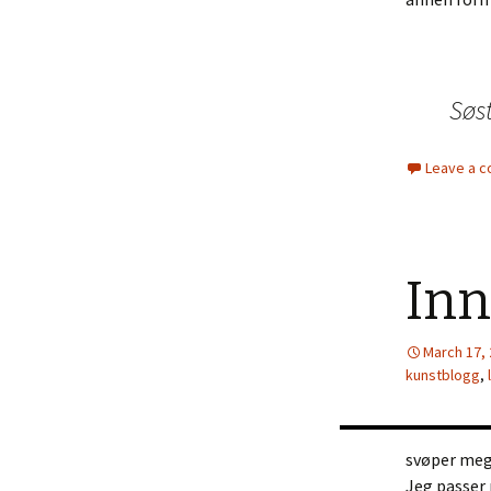
Søst
Leave a 
In
March 17,
kunstblogg
,
svøper meg 
Jeg passer 