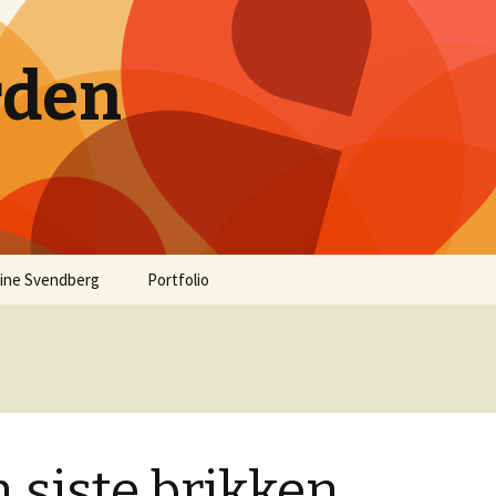
rden
ine Svendberg
Portfolio
 siste brikken