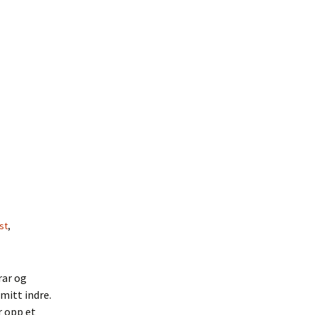
st
,
rar og
mitt indre.
r opp et