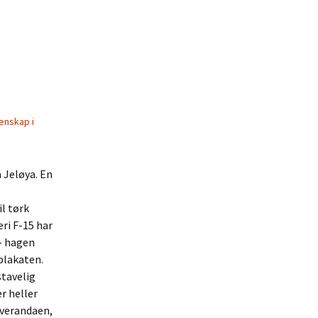
denskap i
 Jeløya. En
il tørk
eri F-15 har
 – hagen
plakaten.
stavelig
r heller
 verandaen,