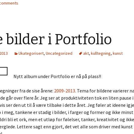
2 comments
 bilder i Portfolio
 2013
Ukategorisert
,
Uncategorized
akt
,
kulltegning
,
kunst
Nytt album under Portfolio er nå på plass!!
tegninger fra de sise årene:
2009-2013
. Tema for bildene varierer n
 de går over flere år. Jeg ser at produktiviteten tok en liten pause 
is ser den ut til å være tilbake i dette året. Jeg føler at ideene ig
 i meg, tankene er stadig i bilder, i farger og former og ikke minst 
dri bli et ork, men et utløp for følelser, tanker, kreativitet og ikk
rglede. Lettere sagt enn gjort, det vet alle som driver med kunst i
!