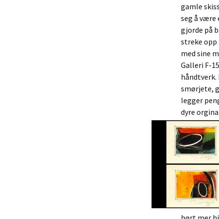
gamle skiss
seg å være 
gjorde på b
streke opp 
med sine m
Galleri F-15
håndtverk.
smørjete, g
legger peng
dyre orgina
hørt mer hj