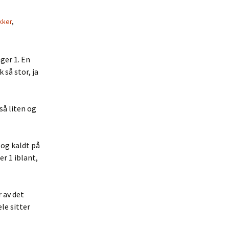
ikker
,
ger 1. En
 så stor, ja
så liten og
 og kaldt på
er 1 iblant,
 av det
le sitter