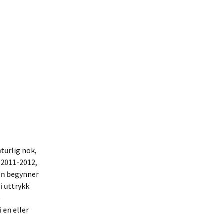
aturlig nok,
i 2011-2012,
jen begynner
i uttrykk.
e
 en eller