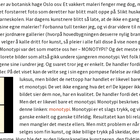
er av botanisk hage Oslo osv. Et vakkert maleri fenger meg dog, 
et forstørret foto som deretter har blitt malt oppe på. Slikt husker
arneskolen. Har dagens kunstnere blitt så late, at de ikke en gang
sine egne malerier? Forbanna tull tenker jeg, og vi drar videre til
er jordnære gallerier (hvorpå hovedbygningen desverre nylig bra
 velger å kalle dritt for kunst, så pleier i alle fall disse å vise noe
 Monotypi var det som møtte oss her – MONOTYPI? Og det meste v
lorete bilder som altså gikk undere sjangeren monotypi. Vet folk 
ene sine i undrer jeg. Og svaret tror jeg er enkelt. De handler fordi
ler. På det viset kan de velte seg i sin egen pompøse følelse av ri
luksus, men bildet de nettopp har
handlet er likevel bar
et monotypi. De vet ikke engang hva det er! De kjøper ikk
bildet sier dem noe, har en kvalitet. De handler fordi det 
Men det er likevel bare et monotypi. Monotypi beskrives
denne linken:
monotypi
. Monotypi er et slags trykk, og v
ganske enkelt og ganske tilfeldig. Resultatet kan bli relat
men mangler det meste ellers. Men mitt problem er når
selges som fin kunst, og ikke billige trykk på skeidar, de
emme. Hvor ble det av den lidenskapelige kunstneren, den flyktige