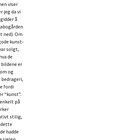
men viser
 jeg da vi
 gidder å
 nabogården
nt ned). Om
n gode kunst-
ar solgt,
hva de
 bildene er
kdom og
e bedrageri,
e fordi
er “kunst”.
 enkelt på
irker
ivt stilig,
 dette
r de hadde
 sjelen,