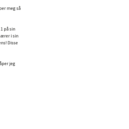
iper meg så
1 på sin
ærer i sin
ens! Disse
åper jeg