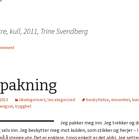
re, kull, 2011, Trine Svendberg
comment
npakning
 2013
Ukategorisert
,
Uncategorized
beskyttelse
,
ensomhet
,
kun
lengsel
,
trygghet
Jeg pakker meg inn. Jeg trekker og d
selv inn. Jeg beskytter meg mot kulden, som stikker og herjer – i 
på å stenge ute. Det er enklere, tross enkelt er det aldri. Jeg sette