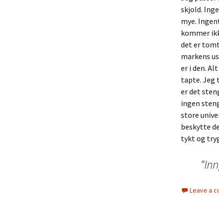
skjold. Ing
mye. Ingenti
kommer ikke
det er tomt
markens usy
er i den. Al
tapte. Jeg 
er det sten
ingen steng
store univer
beskytte de
tykt og tr
“Inn
Leave a 