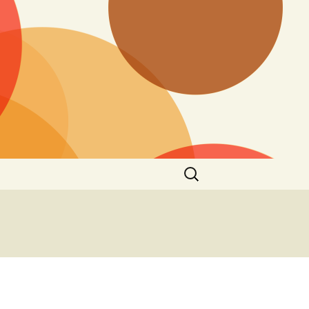
Search
for: