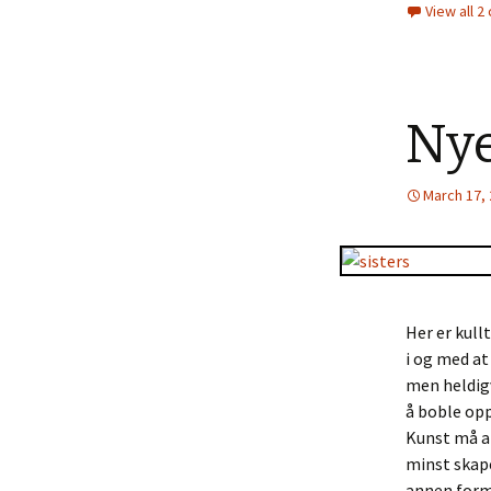
View all 
Nye
March 17,
Her er kull
i og med at
men heldigv
å boble opp
Kunst må al
minst skape
annen form