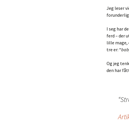
Jeg leser v
forunderli
I seg har 
ferd – der 
lille mage,
tre er: “
baby
Og jeg tenk
den har fåt
“Str
Arti