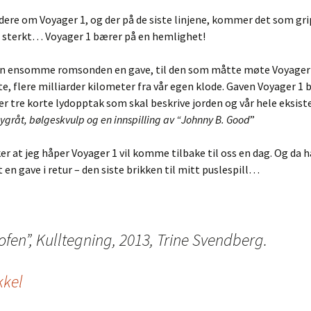
idere om Voyager 1, og der på de siste linjene, kommer det som gr
g sterkt… Voyager 1 bærer på en hemlighet!
den ensomme romsonden en gave, til den som måtte møte Voyager 
ute, flere milliarder kilometer fra vår egen klode. Gaven Voyager 1 b
 er tre korte lydopptak som skal beskrive jorden og vår hele eksist
gråt, bølgeskvulp og en innspilling av “Johnny B. Good
”
er at jeg håper Voyager 1 vil komme tilbake til oss en dag. Og da h
t en gave i retur – den siste brikken til mitt puslespill…
ofen”, Kulltegning, 2013, Trine Svendberg.
kkel