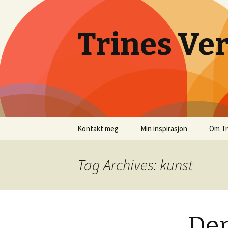
Trines Ve
Skip
Kontakt meg
Min inspirasjon
Om Tr
to
content
Tag Archives: kunst
Den