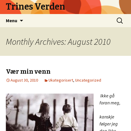
Trines Verden
Skip
Search
Menu
to
for:
content
Monthly Archives: August 2010
Vær min venn
August 30, 2010
Ukategorisert
,
Uncategorized
Ikke gå
foran meg,
kanskje
følger jeg
deg ikke.