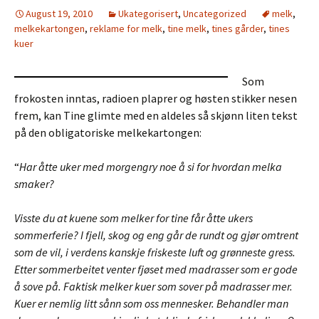
August 19, 2010
Ukategorisert
,
Uncategorized
melk
,
melkekartongen
,
reklame for melk
,
tine melk
,
tines gårder
,
tines
kuer
Som
frokosten inntas, radioen plaprer og høsten stikker nesen
frem, kan Tine glimte med en aldeles så skjønn liten tekst
på den obligatoriske melkekartongen:
“
Har åtte uker med morgengry noe å si for hvordan melka
smaker?
Visste du at kuene som melker for tine får åtte ukers
sommerferie? I fjell, skog og eng går de rundt og gjør omtrent
som de vil, i verdens kanskje friskeste luft og grønneste gress.
Etter sommerbeitet venter fjøset med madrasser som er gode
å sove på. Faktisk melker kuer som sover på madrasser mer.
Kuer er nemlig litt sånn som oss mennesker. Behandler man