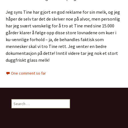
Jeg syns Tine har gjort en god reklame for sin melk, og jeg
håper de selv tar det de skriver noe på alvor, men personlig
har jeg svært vanskelig for å tro at Tine med sine 15.000
gårder klarer å følge opp disse store lovnadene om kuer i
ku-vennlige forhold – ja, de behandles faktisk som
mennesker skal vi tro Tine rett. Jeg venter en bedre
dokumentasjon på dette! Inntil videre tar jeg nok et stort
duggfriskt glass melk!
One comment so far
S
e
a
r
c