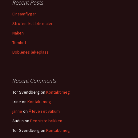
Recent Posts
h
f
Einsamflygar
o
Strofen: kull blir maleri
r
:
Naken
Tomhet
Boblenes lekeplass
Recent Comments
Tor Svendberg
on
Kontakt meg
trine
on
Kontakt meg
janne
on
Å leve i et vakum
Audun
on
Den siste brikken
Tor Svendberg
on
Kontakt meg