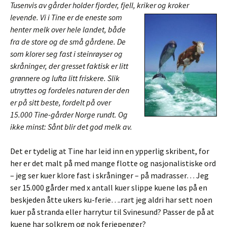
Tusenvis av gårder holder fjorder, fjell, kriker og kroker
levende. Vi i Ti
ne er de eneste som
henter melk over hele landet, både
fra de store og de små gårdene. De
som klorer seg fast i steinrøyser og
skråninger, der gresset faktisk er litt
grønnere og lufta litt friskere. Slik
utnyttes og fordeles naturen der den
er på sitt beste, fordelt på over
15.000 Tine-gårder Norge rundt. Og
ikke minst: Sånt blir det god melk av.
Det er tydelig at Tine har leid inn en ypperlig skribent, for
her er det malt på med mange flotte og nasjonalistiske ord
– jeg ser kuer klore fast i skråninger – på madrasser… Jeg
ser 15.000 gårder med x antall kuer slippe kuene løs på en
beskjeden åtte ukers ku-ferie….rart jeg aldri har sett noen
kuer på stranda eller harrytur til Svinesund? Passer de på at
kuene har solkrem og nok feriepenger?