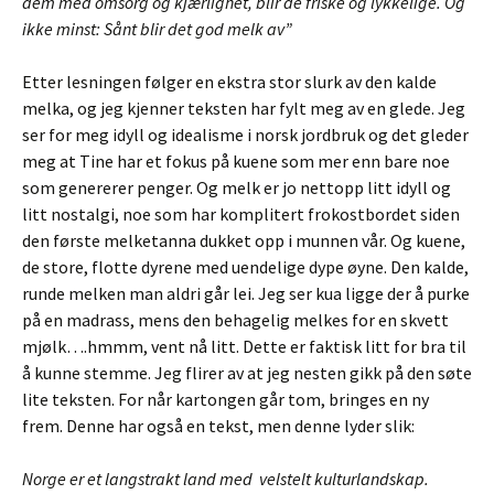
dem med omsorg og kjærlighet, blir de friske og lykkelige. Og
ikke minst: Sånt blir det god melk av”
Etter lesningen følger en ekstra stor slurk av den kalde
melka, og jeg kjenner teksten har fylt meg av en glede. Jeg
ser for meg idyll og idealisme i norsk jordbruk og det gleder
meg at Tine har et fokus på kuene som mer enn bare noe
som genererer penger. Og melk er jo nettopp litt idyll og
litt nostalgi, noe som har komplitert frokostbordet siden
den første melketanna dukket opp i munnen vår. Og kuene,
de store, flotte dyrene med uendelige dype øyne. Den kalde,
runde melken man aldri går lei. Jeg ser kua ligge der å purke
på en madrass, mens den behagelig melkes for en skvett
mjølk….hmmm, vent nå litt. Dette er faktisk litt for bra til
å kunne stemme. Jeg flirer av at jeg nesten gikk på den søte
lite teksten. For når kartongen går tom, bringes en ny
frem. Denne har også en tekst, men denne lyder slik:
Norge er et langstrakt land med velstelt kulturlandskap.