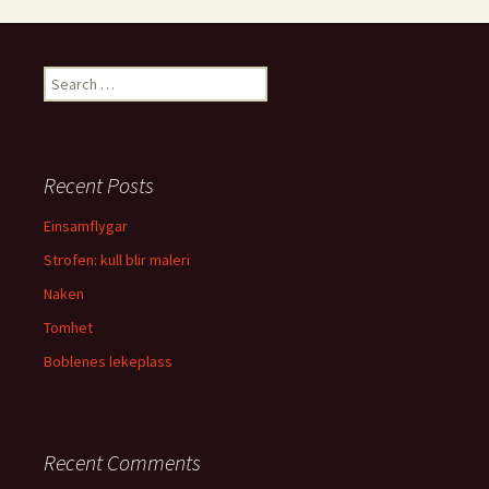
S
e
a
r
c
Recent Posts
h
f
Einsamflygar
o
Strofen: kull blir maleri
r
:
Naken
Tomhet
Boblenes lekeplass
Recent Comments