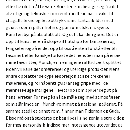
eller hva det måtte være. Kunsten kan bevege seg fra det
alvorlige og tekniske som rembrandt sin nattevake til
chagalls lekne og løse uttrykk i sine fantasibilder med
geieter som spiller fiolin og par som elsker i skyene.
Kunsten byr på absolutt alt. Og det skal den gjøre. Det er
opp til kunstneren å skape sitt utslipp for fantasien og
lengselen og så er det opp til oss å enten forstå eller bli
fascinert eller kanskje forkaste det hele. Ser man på en av
mine favoritter, Munch, er meningene i alltid vært splittet.
Noen vil kalle det smørereier og uferdige produkter. Mens
andre oppfatter de dype ekspresjonistiske trekkene i
maleriene, og forhåpentligvis lar seg gripe med i de
menneskelige intrigene i livets løp som spiller seg ut på
hans lerreter. For meg kan lite måle seg med atmosfæren
som slår imot en i Munch-rommet på nasjonal galleriet. På
samme sted i et annet rom, finner man Tideman og Gude.
Disse må også studeres og begripes i sine geniale strøk, dog
for meg personlig blir disse mer intetsigende utover det at