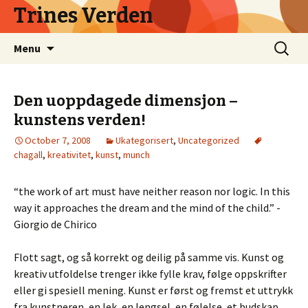
Trines Verden
Skip
Search
Menu
to
for:
content
Den uoppdagede dimensjon –
kunstens verden!
October 7, 2008
Ukategorisert
,
Uncategorized
chagall
,
kreativitet
,
kunst
,
munch
“the work of art must have neither reason nor logic. In this
way it approaches the dream and the mind of the child.” -
Giorgio de Chirico
Flott sagt, og så korrekt og deilig på samme vis. Kunst og
kreativ utfoldelse trenger ikke fylle krav, følge oppskrifter
eller gi spesiell mening. Kunst er først og fremst et uttrykk
fra kunstneren, en lek, en lengsel, en følelse, et budskap