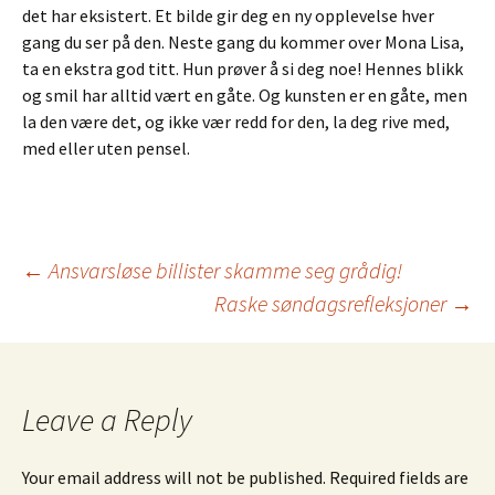
det har eksistert. Et bilde gir deg en ny opplevelse hver
gang du ser på den. Neste gang du kommer over Mona Lisa,
ta en ekstra god titt. Hun prøver å si deg noe! Hennes blikk
og smil har alltid vært en gåte. Og kunsten er en gåte, men
la den være det, og ikke vær redd for den, la deg rive med,
med eller uten pensel.
←
Ansvarsløse billister skamme seg grådig!
Raske søndagsrefleksjoner
→
Post
navigation
Leave a Reply
Your email address will not be published.
Required fields are