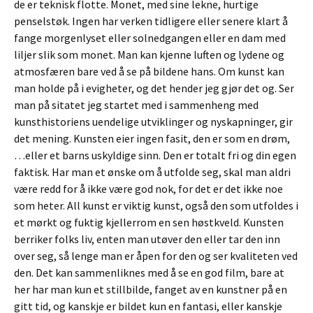
de er teknisk flotte. Monet, med sine lekne, hurtige
penselstøk. Ingen har verken tidligere eller senere klart å
fange morgenlyset eller solnedgangen eller en dam med
liljer slik som monet. Man kan kjenne luften og lydene og
atmosfæren bare ved å se på bildene hans. Om kunst kan
man holde på i evigheter, og det hender jeg gjør det og. Ser
man på sitatet jeg startet med i sammenheng med
kunsthistoriens uendelige utviklinger og nyskapninger, gir
det mening. Kunsten eier ingen fasit, den er som en drøm,
…eller et barns uskyldige sinn. Den er totalt fri og din egen
faktisk. Har man et ønske om å utfolde seg, skal man aldri
være redd for å ikke være god nok, for det er det ikke noe
som heter. All kunst er viktig kunst, også den som utfoldes i
et mørkt og fuktig kjellerrom en sen høstkveld. Kunsten
berriker folks liv, enten man utøver den eller tar den inn
over seg, så lenge man er åpen for den og ser kvaliteten ved
den. Det kan sammenliknes med å se en god film, bare at
her har man kun et stillbilde, fanget av en kunstner på en
gitt tid, og kanskje er bildet kun en fantasi, eller kanskje