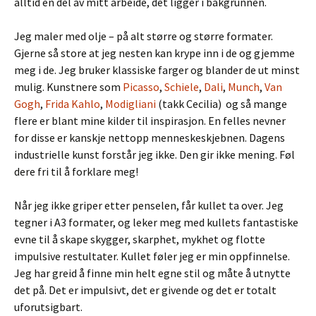
alltid en del av mitt arbeide, det ligger i bakgrunnen.
Jeg maler med olje – på alt større og større formater.
Gjerne så store at jeg nesten kan krype inn i de og gjemme
meg i de. Jeg bruker klassiske farger og blander de ut minst
mulig. Kunstnere som
Picasso
,
Schiele
,
Dali
,
Munch
,
Van
Gogh
,
Frida Kahlo
,
Modigliani
(takk Cecilia) og så mange
flere er blant mine kilder til inspirasjon. En felles nevner
for disse er kanskje nettopp menneskeskjebnen. Dagens
industrielle kunst forstår jeg ikke. Den gir ikke mening. Føl
dere fri til å forklare meg!
Når jeg ikke griper etter penselen, får kullet ta over. Jeg
tegner i A3 formater, og leker meg med kullets fantastiske
evne til å skape skygger, skarphet, mykhet og flotte
impulsive restultater. Kullet føler jeg er min oppfinnelse.
Jeg har greid å finne min helt egne stil og måte å utnytte
det på. Det er impulsivt, det er givende og det er totalt
uforutsigbart.