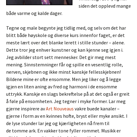
siden det opplevd mange
både varme og kalde dager.
Tegne og male begynte jeg tidlig med, og selv om det har
blitt både høyskole og diverse kurs innenfor faget, er det
meste lært over det blanke lerett i stille stunder – alene.
Dette tror jeg enhver kunstner og kan kjenne seg igjen i.
Jeg avbilder stort sett mennesker. Det gir meg mest
mening. Sinnstemninger får og spille en vesentlig rolle,
nerven, skjebnen og ikke minst kanskje fellesskjebnen!
Bildene mine er ofte ensomme. Men jeg liker og å legge
igjen en liten aning av fred og harmoni i de ensomme
uttrykk. Kanskje en slags bekreftelse på at det også er greit
å føle på ensomheten. Jeg tegner i myke former. Lar meg
gjerne inspirere av
Art Nouveaus
vakre buede kanaler –
gjerne i form av en kvinnes hofte, bryst eller myke ansikt. I
de lyse stunder lar jeg og kjærligheten nå frem til
de tomme ark. En vakker tone fyller rommet. Musikk er