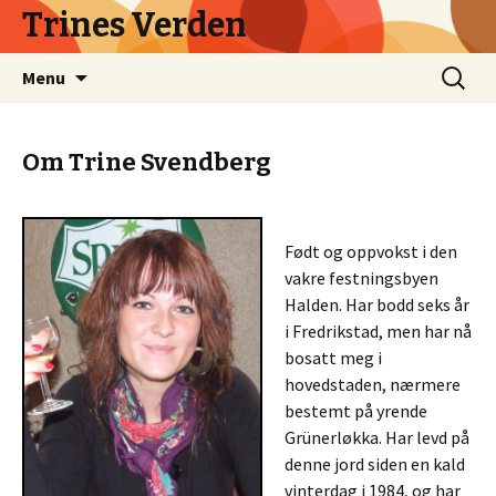
Trines Verden
Skip
Search
Menu
to
for:
content
Om Trine Svendberg
Født og oppvokst i den
vakre festningsbyen
Halden. Har bodd seks år
i Fredrikstad, men har nå
bosatt meg i
hovedstaden, nærmere
bestemt på yrende
Grünerløkka. Har levd på
denne jord siden en kald
vinterdag i 1984, og har