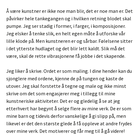
Å være kunstner er ikke noe man blir, det er noe man er. Det
påvirker hele tankegangen og i hvilken retning blodet skal
pumpe. Jeg ser stadig i former, i farger, i komposisjoner.
Jeg elsker å tenke slik, en helt egen måte å utforske vår
lille klode på. Men kunstneren er og sårbar. Følelsene sitter
i det ytterste hudlaget og det blir lett kaldt. Slik må det
være, skal de rette vibrasjonene få jobbe i det skapende.
Jeg liker å skrive. Ordet er som maling. I dine hender kan du
sjonglere med ordene, kjenne de på tungen og kaste de
utover. Jeg skal forstette å tegne og male og ikke minst
skrive om det som engasjerer meg i tillegg til mine
kunstneriske aktiviteter. Det er og gledelig å se at jeg
etterhvert har begynt å selge flere av mine verk. De er som
mine barn og tidevis derfor vanskelige å gi slipp på, men
likevel er det den største glede å få oppleve at andre frydes
over mine verk. Det motiverer og får meg til å gå videre!