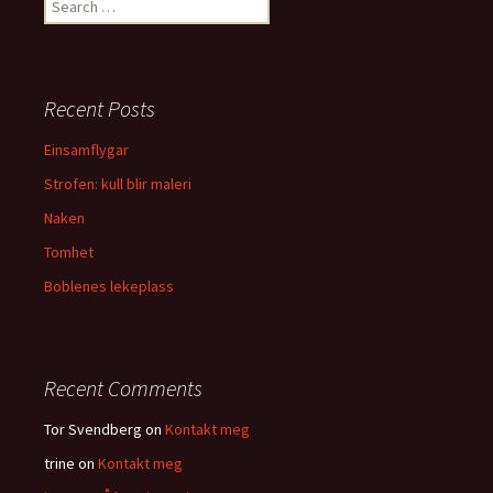
S
e
a
r
c
Recent Posts
h
f
Einsamflygar
o
Strofen: kull blir maleri
r
:
Naken
Tomhet
Boblenes lekeplass
Recent Comments
Tor Svendberg
on
Kontakt meg
trine
on
Kontakt meg