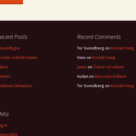
ecent Posts
Recent Comments
insamflygar
Tor Svendberg
on
Kontakt meg
rofen: kull blir maleri
trine
on
Kontakt meg
aken
janne
on
Å leve i et vakum
omhet
Audun
on
Den siste brikken
oblenes lekeplass
Tor Svendberg
on
Kontakt meg
eta
og in
ntries
RSS