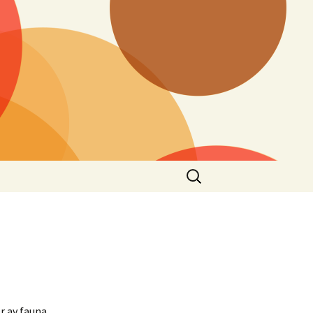
Search
for:
r av fauna,