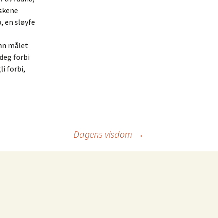
eskene
, en sløyfe
inn målet
 deg forbi
i forbi,
Dagens visdom
→