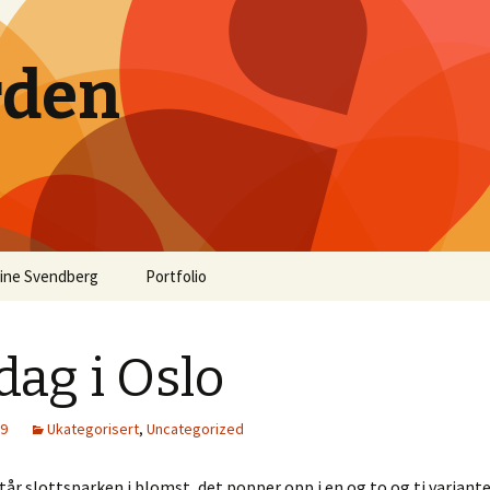
rden
ine Svendberg
Portfolio
dag i Oslo
09
Ukategorisert
,
Uncategorized
år slottsparken i blomst, det popper opp i en og to og ti variante