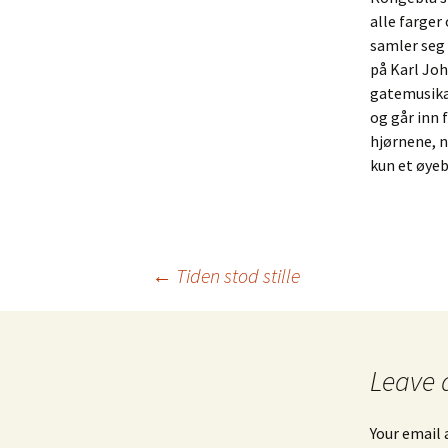
alle farger
samler seg 
på Karl Jo
gatemusikan
og går inn 
hjørnene, n
kun et øyebl
←
Tiden stod stille
Post
navigation
Leave 
Your email 