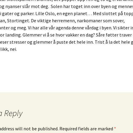
 og nyanser slår mot deg. Solen har toget inn over byen og menn
i gater og parker. Lille Oslo, en egen planet… Med slottet på topp
han, Stortinget. De viktige herremenn, narkomaner som sover,
ter og meg. Vi har alle vår agenda denne vårdag i byen. Vi sikter 
for landing. Glemmer vi å se hvor vakker en dag? Såre føtter traver
eser stresser og glemmer å puste det hele inn. Trist å la det hele gl
ikk, nei.
a Reply
address will not be published.
Required fields are marked
*