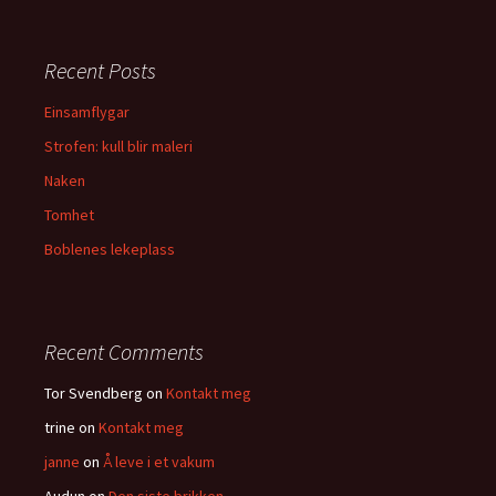
a
r
c
Recent Posts
h
f
Einsamflygar
o
Strofen: kull blir maleri
r
:
Naken
Tomhet
Boblenes lekeplass
Recent Comments
Tor Svendberg
on
Kontakt meg
trine
on
Kontakt meg
janne
on
Å leve i et vakum