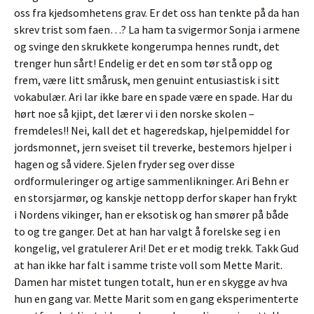
oss fra kjedsomhetens grav. Er det oss han tenkte på da han
skrev trist som faen…? La ham ta svigermor Sonja i armene
og svinge den skrukkete kongerumpa hennes rundt, det
trenger hun sårt! Endelig er det en som tør stå opp og
frem, være litt smårusk, men genuint entusiastisk i sitt
vokabulær. Ari lar ikke bare en spade være en spade. Har du
hørt noe så kjipt, det lærer vi i den norske skolen –
fremdeles!! Nei, kall det et hageredskap, hjelpemiddel for
jordsmonnet, jern sveiset til treverke, bestemors hjelper i
hagen og så videre. Sjelen fryder seg over disse
ordformuleringer og artige sammenlikninger. Ari Behn er
en storsjarmør, og kanskje nettopp derfor skaper han frykt
i Nordens vikinger, han er eksotisk og han smører på både
to og tre ganger. Det at han har valgt å forelske seg i en
kongelig, vel gratulerer Ari! Det er et modig trekk. Takk Gud
at han ikke har falt i samme triste voll som Mette Marit.
Damen har mistet tungen totalt, hun er en skygge av hva
hun en gang var. Mette Marit som en gang eksperimenterte