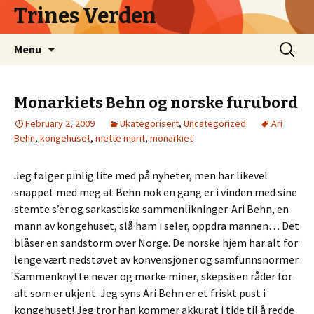
Trines Verden
Skip
Search
Menu
to
for:
content
Monarkiets Behn og norske furubord
February 2, 2009
Ukategorisert
,
Uncategorized
Ari
Behn
,
kongehuset
,
mette marit
,
monarkiet
Jeg følger pinlig lite med på nyheter, men har likevel
snappet med meg at Behn nok en gang er i vinden med sine
stemte s’er og sarkastiske sammenlikninger. Ari Behn, en
mann av kongehuset, slå ham i seler, oppdra mannen… Det
blåser en sandstorm over Norge. De norske hjem har alt for
lenge vært nedstøvet av konvensjoner og samfunnsnormer.
Sammenknytte never og mørke miner, skepsisen råder for
alt som er ukjent. Jeg syns Ari Behn er et friskt pust i
kongehuset! Jeg tror han kommer akkurat i tide til å redde