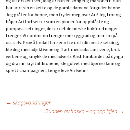
og utforsket livet, idag er hun en kongelig marionett. Hun
har lært sin etikette og de gamle damene forguder henne.
Jeg gråter for henne, men fryder meg over Ari! Jeg tror og
håper Ari fortsetter som en pioner for oppblåste og
pompøse setninger, det er det de norske bokforetninger
trenger. Vi nordmenn trenger mer ryggrad og mer tro på
oss selv. Prøv å bruke flere enn tre ord i din neste setning,
kle deg med adjektivene og flørt med substantivene, bruk
verbene og smykk de med adverb. Kast furubordet på dynga
og dra inn krystallkronene, kle gulvet med bjørneskinn og
sprett champagnen; Lenge leve Ari Behn!
←
skogsvandringen
Bunnen av flaska – og opp igjen
→
Post