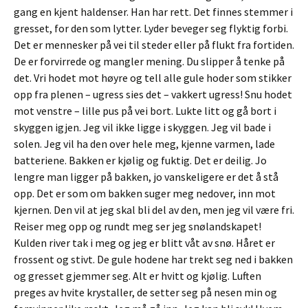
gang en kjent haldenser. Han har rett. Det finnes stemmer i
gresset, for den som lytter. Lyder beveger seg flyktig forbi.
Det er mennesker på vei til steder eller på flukt fra fortiden.
De er forvirrede og mangler mening. Du slipper å tenke på
det. Vri hodet mot høyre og tell alle gule hoder som stikker
opp fra plenen – ugress sies det – vakkert ugress! Snu hodet
mot venstre – lille pus på vei bort. Lukte litt og gå bort i
skyggen igjen. Jeg vil ikke ligge i skyggen. Jeg vil bade i
solen. Jeg vil ha den over hele meg, kjenne varmen, lade
batteriene. Bakken er kjølig og fuktig. Det er deilig. Jo
lengre man ligger på bakken, jo vanskeligere er det å stå
opp. Det er som om bakken suger meg nedover, inn mot
kjernen. Den vil at jeg skal bli del av den, men jeg vil være fri.
Reiser meg opp og rundt meg ser jeg snølandskapet!
Kulden river tak i meg og jeg er blitt våt av snø. Håret er
frossent og stivt. De gule hodene har trekt seg ned i bakken
og gresset gjemmer seg. Alt er hvitt og kjølig. Luften
preges av hvite krystaller, de setter seg på nesen min og