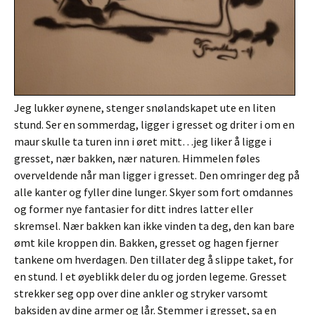
Jeg lukker øynene, stenger snølandskapet ute en liten
stund. Ser en sommerdag, ligger i gresset og driter i om en
maur skulle ta turen inn i øret mitt…jeg liker å ligge i
gresset, nær bakken, nær naturen. Himmelen føles
overveldende når man ligger i gresset. Den omringer deg på
alle kanter og fyller dine lunger. Skyer som fort omdannes
og former nye fantasier for ditt indres latter eller
skremsel. Nær bakken kan ikke vinden ta deg, den kan bare
ømt kile kroppen din. Bakken, gresset og hagen fjerner
tankene om hverdagen. Den tillater deg å slippe taket, for
en stund. I et øyeblikk deler du og jorden legeme. Gresset
strekker seg opp over dine ankler og stryker varsomt
baksiden av dine armer og lår. Stemmer i gresset, sa en