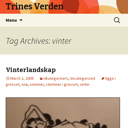
Trines Verden
Skip
Search
Menu
to
for:
content
Tag Archives: vinter
Vinterlandskap
March 2, 2009
Ukategorisert
,
Uncategorized
ligge i
gresset
,
snø
,
sommer
,
stemmer i gresset
,
vinter