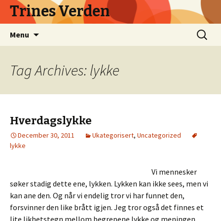
Trines Verden
Skip
Search
Menu
to
for:
content
Tag Archives: lykke
Hverdagslykke
December 30, 2011
Ukategorisert
,
Uncategorized
lykke
Vi mennesker
søker stadig dette ene, lykken. Lykken kan ikke sees, men vi
kan ane den. Og når vi endelig tror vi har funnet den,
forsvinner den like brått igjen. Jeg tror også det finnes et
lite likhetstegn mellom begrepene lykke og meningen