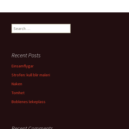
S
e
a
r
c
Recent Posts
h
f
Einsamflygar
o
Strofen: kull blir maleri
r
:
Naken
Tomhet
Boblenes lekeplass
Recent Comments