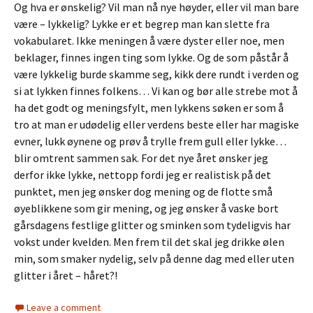
Og hva er ønskelig? Vil man nå nye høyder, eller vil man bare
være – lykkelig? Lykke er et begrep man kan slette fra
vokabularet. Ikke meningen å være dyster eller noe, men
beklager, finnes ingen ting som lykke. Og de som påstår å
være lykkelig burde skamme seg, kikk dere rundt i verden og
si at lykken finnes folkens… Vi kan og bør alle strebe mot å
ha det godt og meningsfylt, men lykkens søken er som å
tro at man er udødelig eller verdens beste eller har magiske
evner, lukk øynene og prøv å trylle frem gull eller lykke…
blir omtrent sammen sak. For det nye året ønsker jeg
derfor ikke lykke, nettopp fordi jeg er realistisk på det
punktet, men jeg ønsker dog mening og de flotte små
øyeblikkene som gir mening, og jeg ønsker å vaske bort
gårsdagens festlige glitter og sminken som tydeligvis har
vokst under kvelden. Men frem til det skal jeg drikke ølen
min, som smaker nydelig, selv på denne dag med eller uten
glitter i året – håret?!
Leave a comment