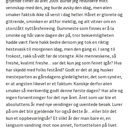
gryende timer av året 2009. Burde jeg revurdere mitt
vennskap med den, jeg burde avsky den idag, men ølen
smaker faktsik ikke så verst i dag heller. Håret er glorete og
glitrende, sminken er altfor mektig, og alt vitner om en
storslått nyttårsfeireing. Dummeste som finnes er å la
sminke og hår være dagen der på, tror bekvemligheten
hadde vært flere hakk bedre dersom jeg tok en riktig
hestevask til morgenen idag, men den gang ei. I seng til
frokost, rakk så vidt før de stengte. Alle menneskene, så
freshe, kvalmt freshe…var det kun jeg som feiret igår? Hva
har skjedd med folks festånd? Godt er det at jeg husker
mesteparten av gårsdagens gledeligheter, det som synd er,
er at angsten likevel er et faktum. Kanskje derfor ølen
smaker så merkverdig godt denne første dagen? Har alle og
ingen forventninger for det nye året. Året som var ble et
absoluttens år med nye vendinger og uventede besøk. Lurer
på om det blir gjeldende for også dette år…eller blir det
kun et oppbevaringsår? Et slikt år der man bare er, en
langsom vandring mot noe annet, fortsettelsen på livet.