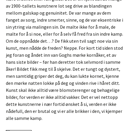
av 1900-tallets kunstnere lot seg drive av blandingen
mellom galskap og genuinitet. De var mange av dem
fanget av sorg, indre smerter, sinne, og de var eksentriske i
sin ytring via malingen sin. De malte ikke for å male, de
malte for å si noe, eller for å selv få fred fra sin indre kamp.
Om de oppnådde det…? De fikk uten tvil sagt noe via sin
kunst, men nådde de freden? Neppe. For kort tid siden stod
jeg foran og åndet inn van Goghs mørke kornåker, et av
hans siste bilder – før han deretter tok selvmord i samme
åker! Bildet fikk meg til å skjelve. Det er tungt og dystert,
men samtidig griper det deg, du kan lukte kornet, kjenne
den mørke natten lokke på deg og vinden rive i håret ditt.
Kunst skal ikke alltid være blomsterenger og behagelige
bilder, for verden er ikke alltid vakker. Det er vel nettopp
dette kunstnerne i nær fortid ønsket å si, verden er ikke
nådefull, den er brutal og vi er alle brikker i den, vi kjemper
alle samme kamp.