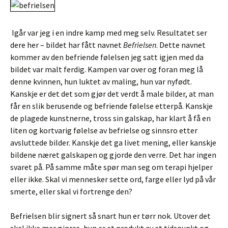
Igår var jeg i en indre kamp med meg selv. Resultatet ser
dere her – bildet har fått navnet
Befrielsen
. Dette navnet
kommer av den befriende følelsen jeg satt igjen med da
bildet var malt ferdig. Kampen var over og foran meg lå
denne kvinnen, hun luktet av maling, hun var nyfødt.
Kanskje er det det som gjør det verdt å male bilder, at man
får en slik berusende og befriende følelse etterpå. Kanskje
de plagede kunstnerne, tross sin galskap, har klart å få en
liten og kortvarig følelse av befrielse og sinnsro etter
avsluttede bilder. Kanskje det ga livet mening, eller kanskje
bildene næret galskapen og gjorde den verre. Det har ingen
svaret på. På samme måte spør man seg om terapi hjelper
eller ikke. Skal vi mennesker sette ord, farge eller lyd på vår
smerte, eller skal vi fortrenge den?
Befrielsen blir signert så snart hun er tørr nok. Utover det