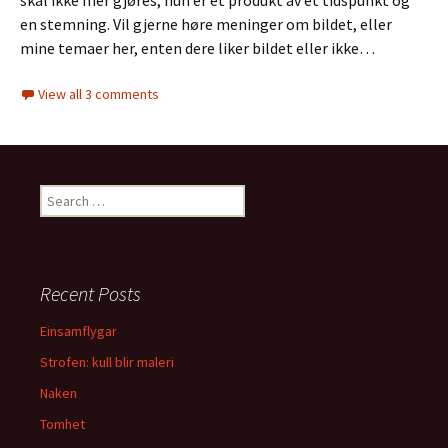
skal ikke mer gjøres, hun er et produkt av et tidspunkt og
en stemning. Vil gjerne høre meninger om bildet, eller
mine temaer her, enten dere liker bildet eller ikke…
View all 3 comments
S
e
a
r
c
Recent Posts
h
f
Einsamflygar
o
Strofen: kull blir maleri
r
:
Naken
Tomhet