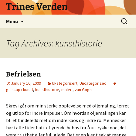
Trines Verden
Skip
Search
Menu
to
for:
content
Tag Archives: kunsthistorie
Befrielsen
January 10, 2009
Ukategorisert
,
Uncategorized
galskap i kunst
,
kunsthistorie
,
maleri
,
van Gogh
Skrev igår om min sterke opplevelse med oljemaling, lerret
og utløp for indre impulser. Om hvordan oljemalingen kan
bli et bindeledd mellom indre kaos og indre ro. Mennesker
har i alle tider hatt et yrende behov for å uttrykke noe, det
være tristhet eller full glede. Det er en kjent sak at mange