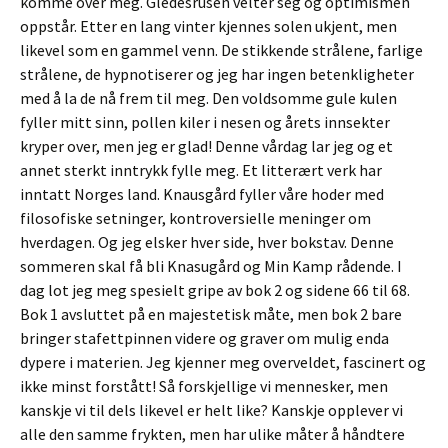
komme over meg. Gledesrusen velter seg og optimismen
oppstår. Etter en lang vinter kjennes solen ukjent, men
likevel som en gammel venn. De stikkende strålene, farlige
strålene, de hypnotiserer og jeg har ingen betenkligheter
med å la de nå frem til meg. Den voldsomme gule kulen
fyller mitt sinn, pollen kiler i nesen og årets innsekter
kryper over, men jeg er glad! Denne vårdag lar jeg og et
annet sterkt inntrykk fylle meg. Et litterært verk har
inntatt Norges land. Knausgård fyller våre hoder med
filosofiske setninger, kontroversielle meninger om
hverdagen. Og jeg elsker hver side, hver bokstav. Denne
sommeren skal få bli Knasugård og Min Kamp rådende. I
dag lot jeg meg spesielt gripe av bok 2 og sidene 66 til 68.
Bok 1 avsluttet på en majestetisk måte, men bok 2 bare
bringer stafettpinnen videre og graver om mulig enda
dypere i materien. Jeg kjenner meg overveldet, fascinert og
ikke minst forstått! Så forskjellige vi mennesker, men
kanskje vi til dels likevel er helt like? Kanskje opplever vi
alle den samme frykten, men har ulike måter å håndtere