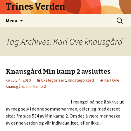
Trines Verden
Skip
Search
Menu
to
for:
content
Tag Archives: Karl Ove knausgård
Knausgård Min kamp 2 avsluttes
July 4, 2010
Ukategorisert
,
Uncategorized
Karl Ove
knausgård
,
min kamp 2
I mangel på noe å skrive ut
av meg selv i denne sommervarmen, deler jeg med dereet
sitat fra side 534 av Min kamp 2. Om det å være menneske
av denne verden og vår individualitet, eller ikke.. :