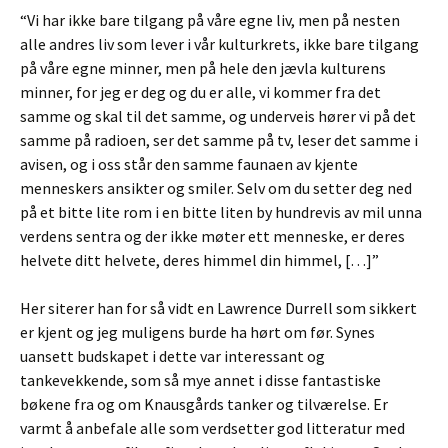
“Vi har ikke bare tilgang på våre egne liv, men på nesten
alle andres liv som lever i vår kulturkrets, ikke bare tilgang
på våre egne minner, men på hele den jævla kulturens
minner, for jeg er deg og du er alle, vi kommer fra det
samme og skal til det samme, og underveis hører vi på det
samme på radioen, ser det samme på tv, leser det samme i
avisen, og i oss står den samme faunaen av kjente
menneskers ansikter og smiler. Selv om du setter deg ned
på et bitte lite rom i en bitte liten by hundrevis av mil unna
verdens sentra og der ikke møter ett menneske, er deres
helvete ditt helvete, deres himmel din himmel, […]”
Her siterer han for så vidt en Lawrence Durrell som sikkert
er kjent og jeg muligens burde ha hørt om før. Synes
uansett budskapet i dette var interessant og
tankevekkende, som så mye annet i disse fantastiske
bøkene fra og om Knausgårds tanker og tilværelse. Er
varmt å anbefale alle som verdsetter god litteratur med