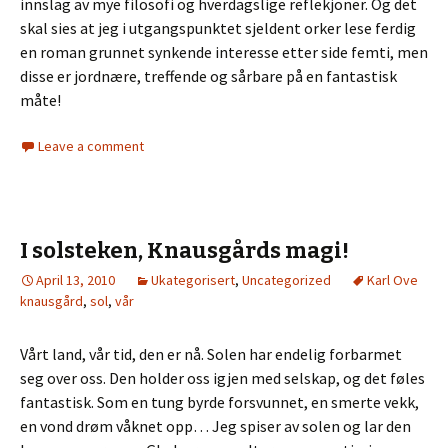
innslag av mye filosofi og hverdagslige reflekjoner. Og det
skal sies at jeg i utgangspunktet sjeldent orker lese ferdig
en roman grunnet synkende interesse etter side femti, men
disse er jordnære, treffende og sårbare på en fantastisk
måte!
Leave a comment
I solsteken, Knausgårds magi!
April 13, 2010
Ukategorisert
,
Uncategorized
Karl Ove
knausgård
,
sol
,
vår
Vårt land, vår tid, den er nå. Solen har endelig forbarmet
seg over oss. Den holder oss igjen med selskap, og det føles
fantastisk. Som en tung byrde forsvunnet, en smerte vekk,
en vond drøm våknet opp… Jeg spiser av solen og lar den