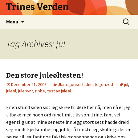
Trines Verden
Skip
Search
Menu
to
for:
content
Tag Archives: jul
Den store juleøltesten!
December 21, 2008
Ukategorisert
,
Uncategorized
jul
,
juleøl
,
julepynt
,
ribbe
,
test av juleøl
Er en stund siden sist jeg skrev til dere her nå, men nå er jeg
tilbake med noen ord rundt mitt liv som trine. Fant vel
egentlig ut at mine seneste innlegg stort sett hadde dreid
seg rundt kjedsomhet og jobb, så tenkte jeg skulle gi det en
pause til jeg fant noe faktisk og spennende og skrive om.