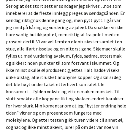
Ser og at det stort sett er søndager jeg skriver…noe som
innebærer at de fleste innlegg preges av søndagsånden. Er
søndag riktignok denne gang og, men pytt pytt. I går var
jeg med på kåring og vurdering av juleøl. Da snakker vi ikke
bare vanlig butikkjøpt øl, men riktig øl fra polet med en
prosent dertil. Vi var vel femten ølentusiaster samlet i en
stue, alle iført nisselue og en øltørst gane. Skjemaer skulle
fylles ut med vurdering av skum, fylde, sødme, ettersmak
og sikkert noen punkter til som forsvant i skummet. Og
ikke minst skulle ølprodusent gjettes. I alt hadde vi seks
ulike ølslag, alle itrukket anonyme kopper. Og skal si deg
det ble høyt under taket etterhvert som ølet ble
konsumert…fylden vokste og ettersmaken minsket. Til
slutt smakte alle koppene likt og skalaen endret karakter
for hver slurk. Min komentar om at jeg “bytter endring hele
tiden” vitner og om prosent som fungerte med
molekylene. Og etter testen gikk turen videre til annet øl,
cognac og ikke minst akevit, lurer på om det var noe vin