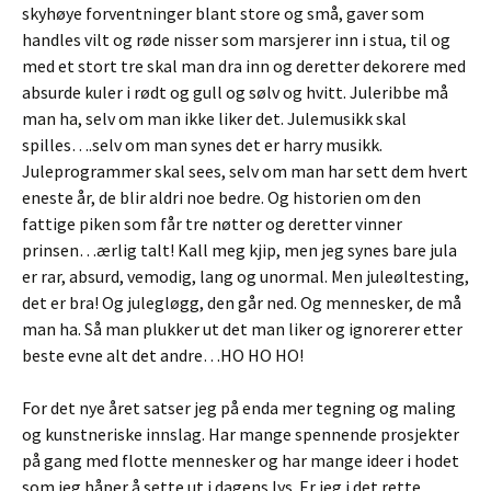
skyhøye forventninger blant store og små, gaver som
handles vilt og røde nisser som marsjerer inn i stua, til og
med et stort tre skal man dra inn og deretter dekorere med
absurde kuler i rødt og gull og sølv og hvitt. Juleribbe må
man ha, selv om man ikke liker det. Julemusikk skal
spilles….selv om man synes det er harry musikk.
Juleprogrammer skal sees, selv om man har sett dem hvert
eneste år, de blir aldri noe bedre. Og historien om den
fattige piken som får tre nøtter og deretter vinner
prinsen…ærlig talt! Kall meg kjip, men jeg synes bare jula
er rar, absurd, vemodig, lang og unormal. Men juleøltesting,
det er bra! Og julegløgg, den går ned. Og mennesker, de må
man ha. Så man plukker ut det man liker og ignorerer etter
beste evne alt det andre…HO HO HO!
For det nye året satser jeg på enda mer tegning og maling
og kunstneriske innslag. Har mange spennende prosjekter
på gang med flotte mennesker og har mange ideer i hodet
som jeg håper å sette ut i dagens lys. Er jeg i det rette