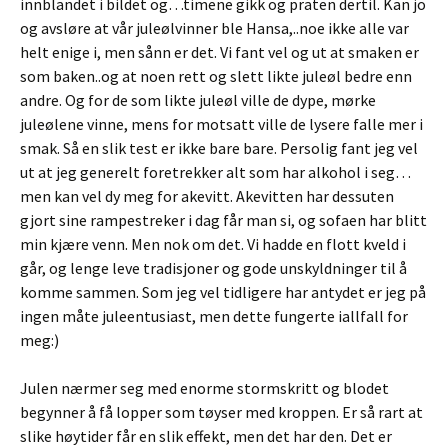
innblandet i bildet og…timene gikk og praten dertil. Kan jo
og avsløre at vår juleølvinner ble Hansa,..noe ikke alle var
helt enige i, men sånn er det. Vi fant vel og ut at smaken er
som baken..og at noen rett og slett likte juleøl bedre enn
andre. Og for de som likte juleøl ville de dype, mørke
juleølene vinne, mens for motsatt ville de lysere falle mer i
smak. Så en slik test er ikke bare bare. Persolig fant jeg vel
ut at jeg generelt foretrekker alt som har alkohol i seg…
men kan vel dy meg for akevitt. Akevitten har dessuten
gjort sine rampestreker i dag får man si, og sofaen har blitt
min kjære venn. Men nok om det. Vi hadde en flott kveld i
går, og lenge leve tradisjoner og gode unskyldninger til å
komme sammen. Som jeg vel tidligere har antydet er jeg på
ingen måte juleentusiast, men dette fungerte iallfall for
meg:)
Julen nærmer seg med enorme stormskritt og blodet
begynner å få lopper som tøyser med kroppen. Er så rart at
slike høytider får en slik effekt, men det har den. Det er