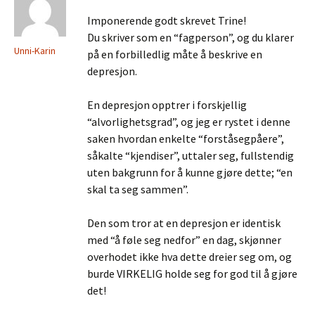
Imponerende godt skrevet Trine!
Du skriver som en “fagperson”, og du klarer
Unni-Karin
på en forbilledlig måte å beskrive en
depresjon.
En depresjon opptrer i forskjellig
“alvorlighetsgrad”, og jeg er rystet i denne
saken hvordan enkelte “forståsegpåere”,
såkalte “kjendiser”, uttaler seg, fullstendig
uten bakgrunn for å kunne gjøre dette; “en
skal ta seg sammen”.
Den som tror at en depresjon er identisk
med “å føle seg nedfor” en dag, skjønner
overhodet ikke hva dette dreier seg om, og
burde VIRKELIG holde seg for god til å gjøre
det!