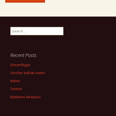
S
e
a
r
c
Recent Posts
h
f
Einsamflygar
o
Strofen: kull blir maleri
r
:
Naken
Tomhet
Boblenes lekeplass