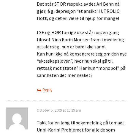
Det står STOR respekt av det Ari Behn nå
gjør; å gi depresjon “et ansikt”! UTROLIG
flott, og det vil være til hjelp for mange!
I SE og HØR forrige uke står nok en gang
filosof Nina Karin Monsen fram i medier og
uttaler seg, hun er bare ikke sann!
Kan hun ikke nå konsentrere seg om den nye
“ekteskapsloven”, hvor hun skal gå til
rettsak mot staten? Har hun “monopol” på
sannheten det mennesket?
Reply
October 5, 2009 at 10:29 am
Takk for en lang tilbakemelding på temaet
Unni-Karin! Problemet for alle de som