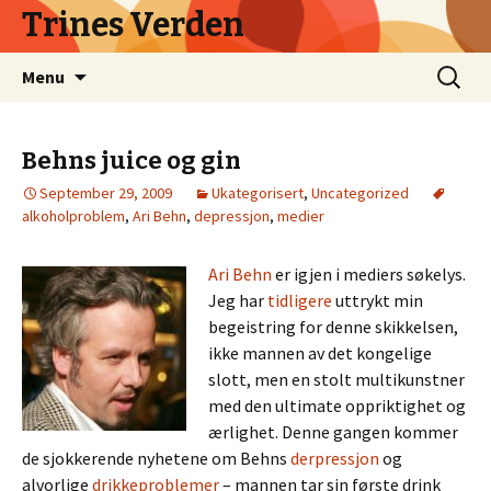
Trines Verden
Skip
Search
Menu
to
for:
content
Behns juice og gin
September 29, 2009
Ukategorisert
,
Uncategorized
alkoholproblem
,
Ari Behn
,
depressjon
,
medier
Ari Behn
er igjen i mediers søkelys.
Jeg har
tidligere
uttrykt min
begeistring for denne skikkelsen,
ikke mannen av det kongelige
slott, men en stolt multikunstner
med den ultimate oppriktighet og
ærlighet. Denne gangen kommer
de sjokkerende nyhetene om Behns
derpressjon
og
alvorlige
drikkeproblemer
– mannen tar sin første drink