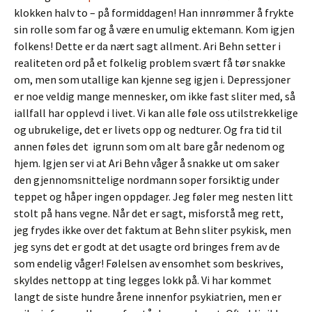
klokken halv to – på formiddagen! Han innrømmer å frykte
sin rolle som far og å være en umulig ektemann. Kom igjen
folkens! Dette er da nært sagt allment. Ari Behn setter i
realiteten ord på et folkelig problem svært få tør snakke
om, men som utallige kan kjenne seg igjen i. Depressjoner
er noe veldig mange mennesker, om ikke fast sliter med, så
iallfall har opplevd i livet. Vi kan alle føle oss utilstrekkelige
og ubrukelige, det er livets opp og nedturer. Og fra tid til
annen føles det igrunn som om alt bare går nedenom og
hjem. Igjen ser vi at Ari Behn våger å snakke ut om saker
den gjennomsnittelige nordmann soper forsiktig under
teppet og håper ingen oppdager. Jeg føler meg nesten litt
stolt på hans vegne. Når det er sagt, misforstå meg rett,
jeg frydes ikke over det faktum at Behn sliter psykisk, men
jeg syns det er godt at det usagte ord bringes frem av de
som endelig våger! Følelsen av ensomhet som beskrives,
skyldes nettopp at ting legges lokk på. Vi har kommet
langt de siste hundre årene innenfor psykiatrien, men er