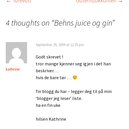
←
Tårevått
Gatemusikkanten
→
Post
4 thoughts on “
Behns juice og gin
”
navigation
September 29, 2009 at 12:25 pm
Godt skrevet !
tror mange kjenner seg igjen i det han
kathrine
beskriver…
hvis de bare tør …
fin blogg du har – legger deg til på min
‘blogger jeg leser’ liste.
ha en fin uke
hilsen Kathrine