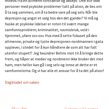
milevis fra en allmenn forståelse og aksept. Ofte blir ikke
personer med psykiske problemer tatt på alvor, de bes om
å ta seg sammen, om å ta bedre vare på seg selv. Når ble
depresjon og angst et valg hos den det gjelder? Vi må og
huske at psykiske lidelser er roten til svært mange
samfunnsproblem; kriminalitet, rusmisbruk, vold i
hjemmet, uføre osv osv. Hva med å sette fokuset på den
allmenne, private og tyste depresjonen nordmannen i gata
opplever, i stedet for å kun håndtere de som alt har falt
utenfor stupet!? Jeg beundrer Behns mot til å bringe dette
frem, og håper at medier og nordmenn ikke bruker det mot
ham, men heller kan gå i seg selv og innse at dette er et
samfunnstema. Og vi har alle et ansvar for å ta det på alvor!
Dagbladet om saken