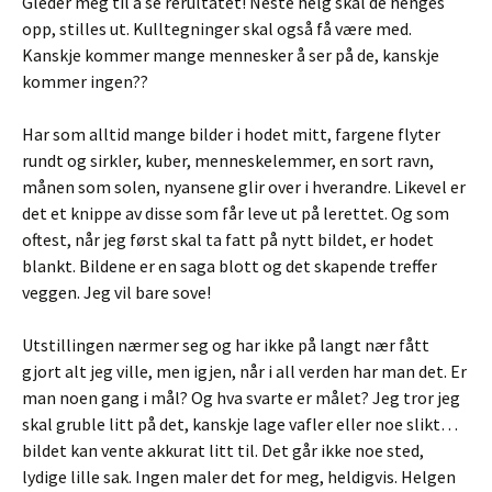
Gleder meg til å se rerultatet! Neste helg skal de henges
opp, stilles ut. Kulltegninger skal også få være med.
Kanskje kommer mange mennesker å ser på de, kanskje
kommer ingen??
Har som alltid mange bilder i hodet mitt, fargene flyter
rundt og sirkler, kuber, menneskelemmer, en sort ravn,
månen som solen, nyansene glir over i hverandre. Likevel er
det et knippe av disse som får leve ut på lerettet. Og som
oftest, når jeg først skal ta fatt på nytt bildet, er hodet
blankt. Bildene er en saga blott og det skapende treffer
veggen. Jeg vil bare sove!
Utstillingen nærmer seg og har ikke på langt nær fått
gjort alt jeg ville, men igjen, når i all verden har man det. Er
man noen gang i mål? Og hva svarte er målet? Jeg tror jeg
skal gruble litt på det, kanskje lage vafler eller noe slikt…
bildet kan vente akkurat litt til. Det går ikke noe sted,
lydige lille sak. Ingen maler det for meg, heldigvis. Helgen