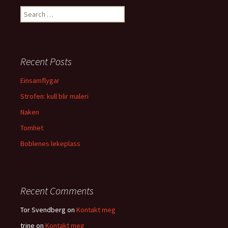
S
e
a
r
c
Recent Posts
h
f
Einsamflygar
o
Strofen: kull blir maleri
r
:
Naken
Tomhet
Boblenes lekeplass
Recent Comments
Tor Svendberg
on
Kontakt meg
trine
on
Kontakt meg