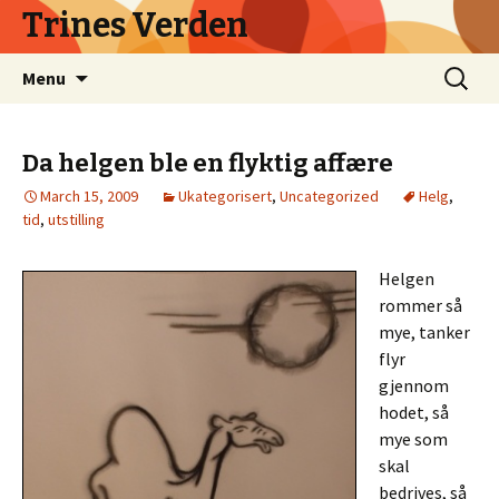
Trines Verden
Skip
Search
Menu
to
for:
content
Da helgen ble en flyktig affære
March 15, 2009
Ukategorisert
,
Uncategorized
Helg
,
tid
,
utstilling
Helgen
rommer så
mye, tanker
flyr
gjennom
hodet, så
mye som
skal
bedrives, så